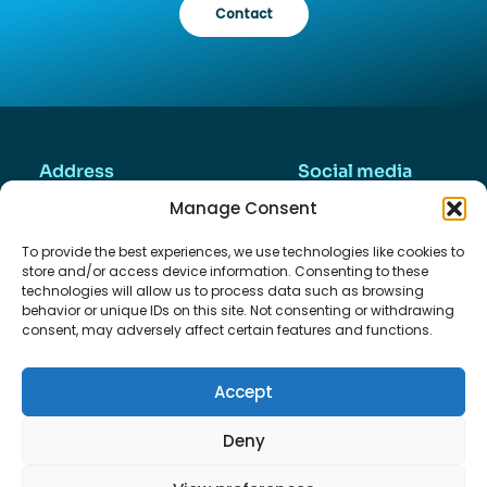
Contact
Address
Social media
Valkenierstraat 45
Manage Consent
2984AZ, Ridderkerk
The Netherlands
To provide the best experiences, we use technologies like cookies to
Contact
store and/or access device information. Consenting to these
technologies will allow us to process data such as browsing
Info@Artus3D.com
behavior or unique IDs on this site. Not consenting or withdrawing
Business Hours
consent, may adversely affect certain features and functions.
Monday - Friday
09:00 - 17:00
Accept
Deny